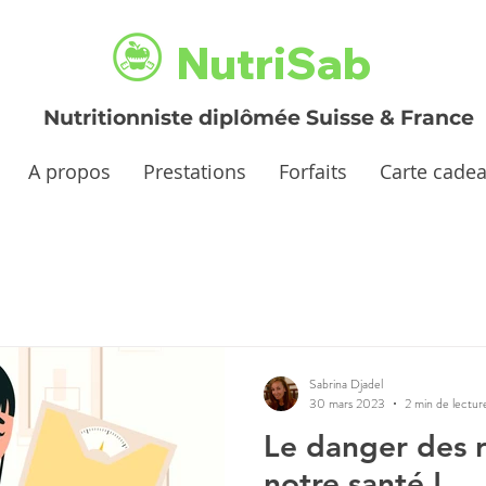
NutriSab
Nutritionniste diplômée Suisse & France
A propos
Prestations
Forfaits
Carte cade
Sabrina Djadel
30 mars 2023
2 min de lectur
Le danger des ré
notre santé !