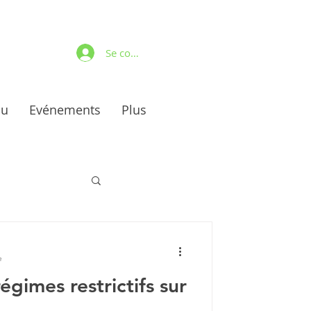
Se connecter
au
Evénements
Plus
e
gimes restrictifs sur