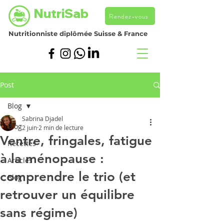
NutriSab
Rendez-vous
Nutritionniste diplômée Suisse & France
Post
Blog
Sabrina Djadel
Blog
2 juin
2 min de lecture
Ventre, fringales, fatigue
Recettes
à la ménopause :
Articles
comprendre le trio (et
Blog
retrouver un équilibre
sans régime)