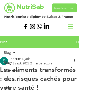
NutriSab
Rendez-vous
Nutritionniste diplômée Suisse & France
Post
Blog
Sabrina Djadel
Blog
18 sept. 2023
2 min de lecture
Les aliments transformés
Recettes
: des risques cachés pour
Articles
votre santé !
Blog